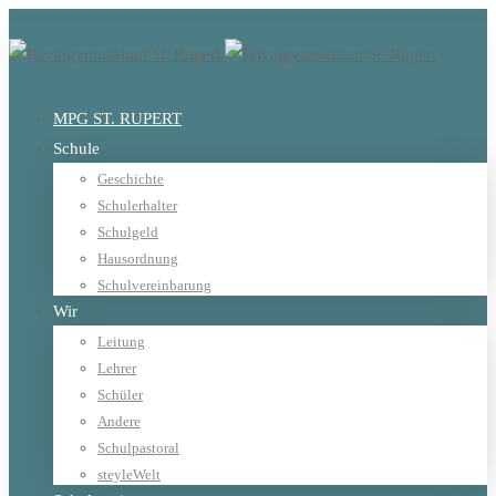
MPG ST. RUPERT
Schule
Geschichte
Schulerhalter
Schulgeld
Hausordnung
Schulvereinbarung
Wir
Leitung
Lehrer
Schüler
Andere
Schulpastoral
steyleWelt