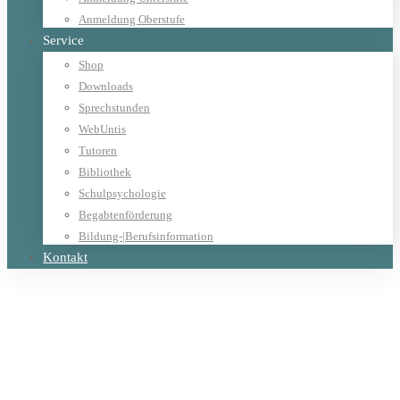
Anmeldung Oberstufe
Service
Shop
Downloads
Sprechstunden
WebUntis
Tutoren
Bibliothek
Schulpsychologie
Begabtenförderung
Bildung-|Berufsinformation
Kontakt
Home
Aktivitäten
Unterricht
Kunst und Gestaltung