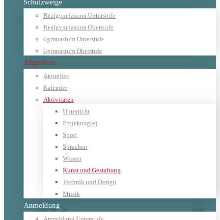
Schulzweige
Realgymnasium Unterstufe
Realgymnasium Oberstufe
Gymnasium Unterstufe
Gymnasium Oberstufe
Allgemein
Aktuelles
Kalender
Aktivitäten
Unterricht
Projekttag(e)
Sport
Sprachen
Wissen
Kunst und Gestaltung
Technik und Design
Musik
Anmeldung
Anmeldung Unterstufe