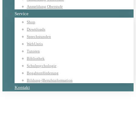
Anmeldung Oberstufe
Service
Shop
Downloads
Sprechstunden
WebUntis
Tutoren
Bibliothek
Schulpsychologie
Begabtenförderung
Bildung-|Berufsinformation
Kontakt
Home
Schule
Information
Schulvereinbarung