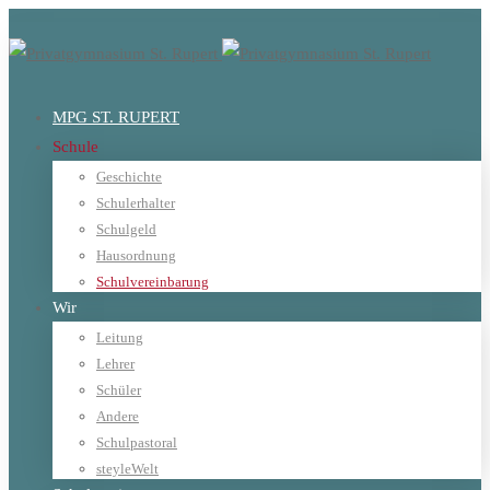
MPG ST. RUPERT
Schule
Geschichte
Schulerhalter
Schulgeld
Hausordnung
Schulvereinbarung
Wir
Leitung
Lehrer
Schüler
Andere
Schulpastoral
steyleWelt