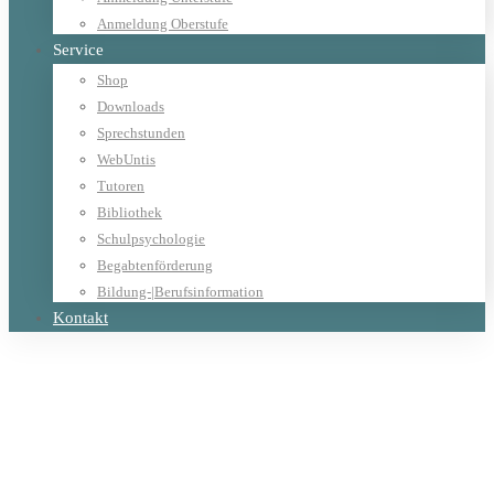
Anmeldung Oberstufe
Service
Shop
Downloads
Sprechstunden
WebUntis
Tutoren
Bibliothek
Schulpsychologie
Begabtenförderung
Bildung-|Berufsinformation
Kontakt
Home
Allgemein
1. Platz in Latein und 1. Platz in Altgriechisch