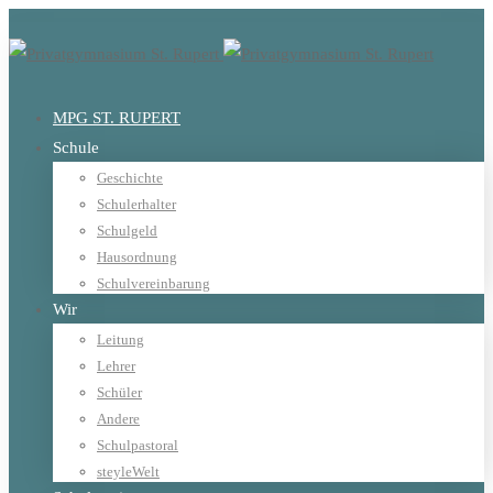
MPG ST. RUPERT
Schule
Geschichte
Schulerhalter
Schulgeld
Hausordnung
Schulvereinbarung
Wir
Leitung
Lehrer
Schüler
Andere
Schulpastoral
steyleWelt