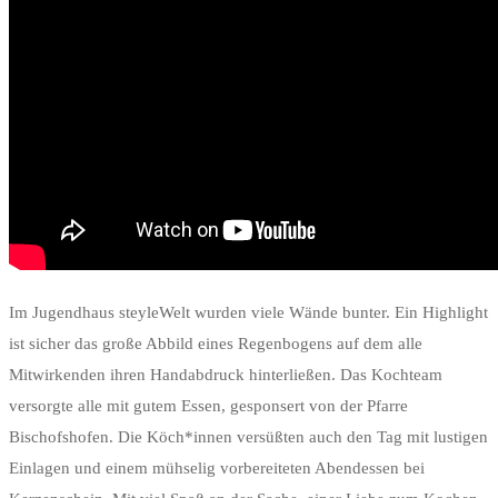
Im Jugendhaus steyleWelt wurden viele Wände bunter. Ein Highlight
ist sicher das große Abbild eines Regenbogens auf dem alle
Mitwirkenden ihren Handabdruck hinterließen. Das Kochteam
versorgte alle mit gutem Essen, gesponsert von der Pfarre
Bischofshofen. Die Köch*innen versüßten auch den Tag mit lustigen
Einlagen und einem mühselig vorbereiteten Abendessen bei