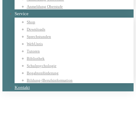
Anmeldung Oberstufe
Service
Shop
Downloads
Sprechstunden
WebUntis
Tutoren
Bibliothek
Schulpsychologie
Begabtenförderung
Bildung-|Berufsinformation
Kontakt
Home
Allgemein
72 Stunden ohne Kompromiss - wir waren dabei!