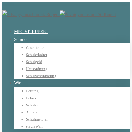
MPG ST. RUPERT
Schule
Geschichte
Schulerhalter
Schulgeld
Hausordnung
Schulvereinbarung
Wir
Leitung
Lehrer
Schüler
Andere
Schulpastoral
steyleWelt