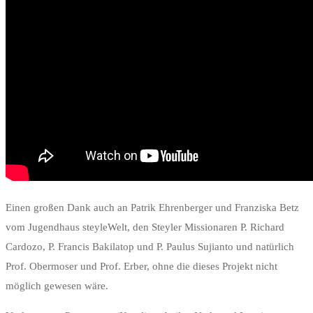
Einen großen Dank auch an Patrik Ehrenberger und Franziska Betz
vom Jugendhaus steyleWelt, den Steyler Missionaren P. Richard
Cardozo, P. Francis Bakilatop und P. Paulus Sujianto und natürlich
Prof. Obermoser und Prof. Erber, ohne die dieses Projekt nicht
möglich gewesen wäre.