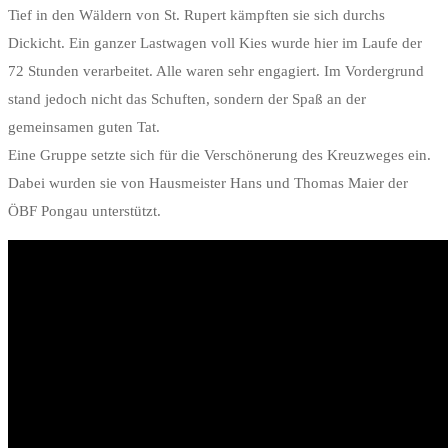
Tief in den Wäldern von St. Rupert kämpften sie sich durchs
Dickicht. Ein ganzer Lastwagen voll Kies wurde hier im Laufe der
72 Stunden verarbeitet. Alle waren sehr engagiert. Im Vordergrund
stand jedoch nicht das Schuften, sondern der Spaß an der
gemeinsamen guten Tat.
Eine Gruppe setzte sich für die Verschönerung des Kreuzweges ein.
Dabei wurden sie von Hausmeister Hans und Thomas Maier der
ÖBF Pongau unterstützt.