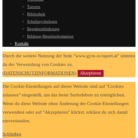
Tutoren
Bibliothek
Schulpsychologie
Begabtenförderung
Bildung-|Berufsinformation
Kontakt
Durch die weitere Nutzung der Seite "www.gym-st-rupert.at" stimmst
du der Verwendung von Cookies zu.
(DATENSCHUTZINFORMATIONEN)
Akzeptieren
Die Cookie-Einstellungen auf dieser Website sind auf "Cookies
zulassen" eingestellt, um das beste Surferlebnis zu ermöglichen.
Wenn du diese Website ohne Änderung der Cookie-Einstellungen
verwendest oder auf "Akzeptieren" klickst, erklärst du sich damit
einverstanden.
Schließen