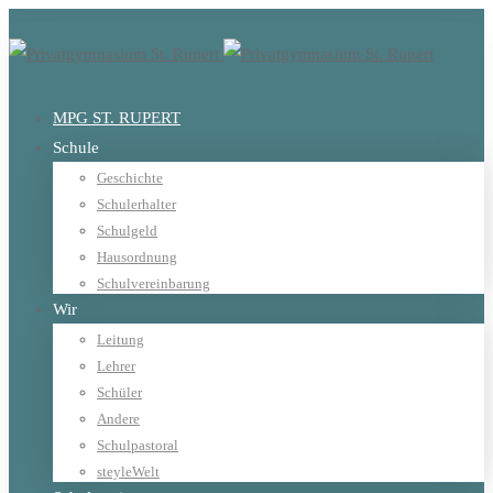
MPG ST. RUPERT
Schule
Geschichte
Schulerhalter
Schulgeld
Hausordnung
Schulvereinbarung
Wir
Leitung
Lehrer
Schüler
Andere
Schulpastoral
steyleWelt