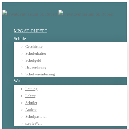
MPG ST. RUPERT
Schule
Geschichte
Schulerhalter
Schulgeld
Hausordnung
Schulvereinbarung
Wir
Leitung
Lehrer
Schüler
Andere
Schulpastoral
steyleWelt