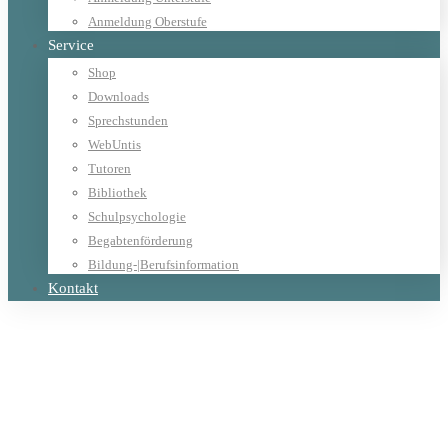
Anmeldung Oberstufe
Service
Shop
Downloads
Sprechstunden
WebUntis
Tutoren
Bibliothek
Schulpsychologie
Begabtenförderung
Bildung-|Berufsinformation
Kontakt
Home
Anni Moser
Author:
Anni Moser