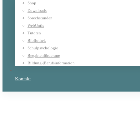
Shop
Downloads
Sprechstunden
WebUntis
Tutoren
Bibliothek
Schulpsychologie
Begabtenförderung
Bildung-|Berufsinformation
Kontakt
Home
Unterricht
Schulpastoral
Die "Steyle" Woche online