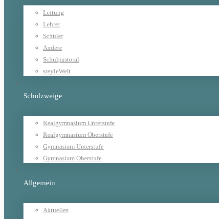
Leitung
Lehrer
Schüler
Andere
Schulpastoral
steyleWelt
Schulzweige
Realgymnasium Unterstufe
Realgymnasium Oberstufe
Gymnasium Unterstufe
Gymnasium Oberstufe
Allgemein
Aktuelles