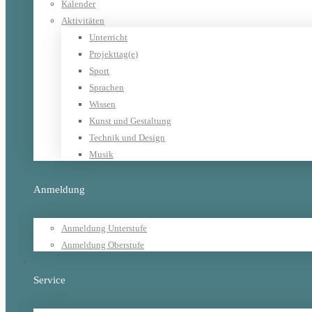
Kalender
Aktivitäten
Unterricht
Projekttag(e)
Sport
Sprachen
Wissen
Kunst und Gestaltung
Technik und Design
Musik
Anmeldung
Anmeldung Unterstufe
Anmeldung Oberstufe
Service