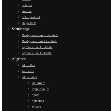
Schüler
Andere
Schulpastoral
steyleWelt
Schulzweige
Realgymnasium Unterstufe
Realgymnasium Oberstufe
Gymnasium Unterstufe
Gymnasium Oberstufe
Allgemein
Aktuelles
Kalender
Aktivitäten
Unterricht
Projekttag(e)
Sport
Sprachen
Wissen