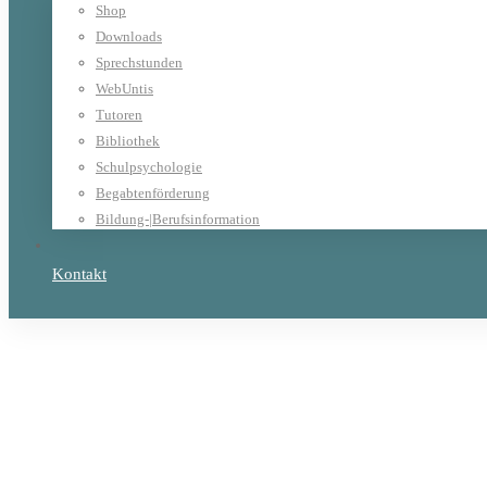
Shop
Downloads
Sprechstunden
WebUntis
Tutoren
Bibliothek
Schulpsychologie
Begabtenförderung
Bildung-|Berufsinformation
Kontakt
Home
Allgemein
Bezirksmeisterschaft Turn 10