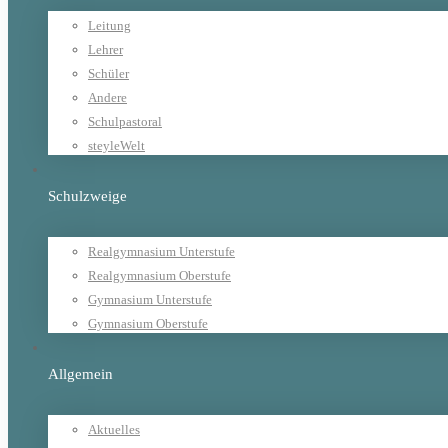
Leitung
Lehrer
Schüler
Andere
Schulpastoral
steyleWelt
Schulzweige
Realgymnasium Unterstufe
Realgymnasium Oberstufe
Gymnasium Unterstufe
Gymnasium Oberstufe
Allgemein
Aktuelles