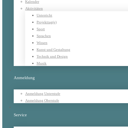
Kalender
Aktivitäten
Unterricht
Projekttag(e)
Sport
Sprachen
Wissen
Kunst und Gestaltung
Technik und Design
Musik
Anmeldung
Anmeldung Unterstufe
Anmeldung Oberstufe
Service