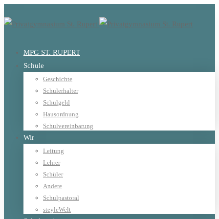
MPG ST. RUPERT
Schule
Geschichte
Schulerhalter
Schulgeld
Hausordnung
Schulvereinbarung
Wir
Leitung
Lehrer
Schüler
Andere
Schulpastoral
steyleWelt