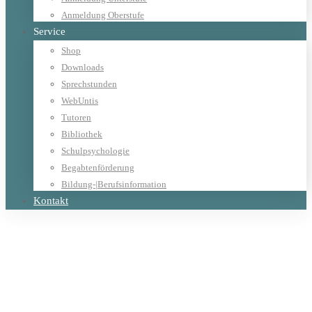
Anmeldung Oberstufe
Service
Shop
Downloads
Sprechstunden
WebUntis
Tutoren
Bibliothek
Schulpsychologie
Begabtenförderung
Bildung-|Berufsinformation
Kontakt
Home
Allgemein
HAIR - Musicalbesuch der 6. und 7. Klassen