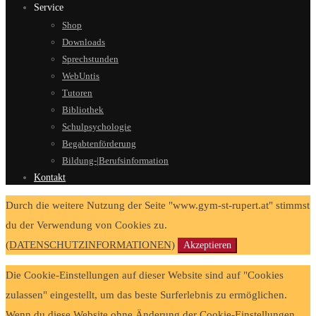
Service
Shop
Downloads
Sprechstunden
WebUntis
Tutoren
Bibliothek
Schulpsychologie
Begabtenförderung
Bildung-|Berufsinformation
Kontakt
Durch die weitere Nutzung der Seite "www.gym-st-rupert.at" stimmst
du der Verwendung von Cookies zu.
(DATENSCHUTZINFORMATIONEN)
Akzeptieren
Die Cookie-Einstellungen auf dieser Website sind auf "Cookies
zulassen" eingestellt, um das beste Surferlebnis zu ermöglichen.
Wenn du diese Website ohne Änderung der Cookie-Einstellungen