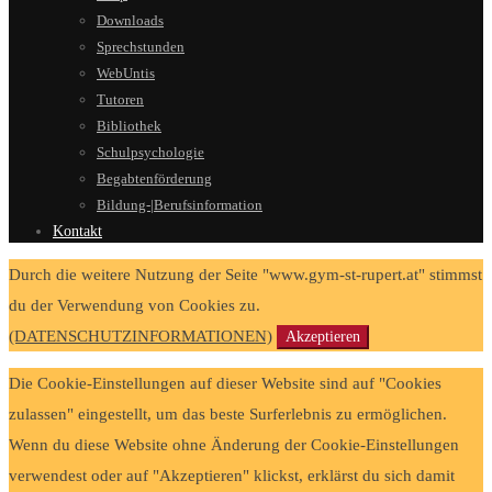
Downloads
Sprechstunden
WebUntis
Tutoren
Bibliothek
Schulpsychologie
Begabtenförderung
Bildung-|Berufsinformation
Kontakt
Durch die weitere Nutzung der Seite "www.gym-st-rupert.at" stimmst
du der Verwendung von Cookies zu.
(DATENSCHUTZINFORMATIONEN)
Akzeptieren
Die Cookie-Einstellungen auf dieser Website sind auf "Cookies
zulassen" eingestellt, um das beste Surferlebnis zu ermöglichen.
Wenn du diese Website ohne Änderung der Cookie-Einstellungen
verwendest oder auf "Akzeptieren" klickst, erklärst du sich damit