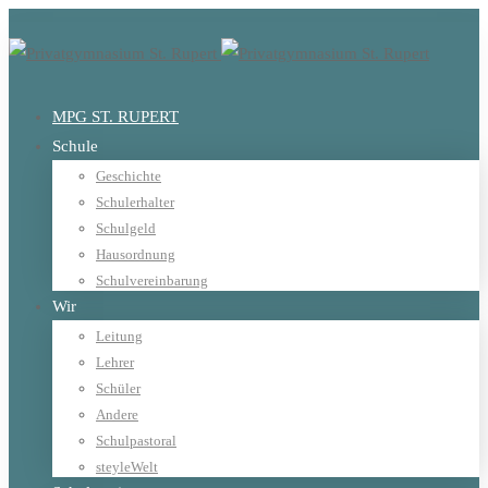
MPG ST. RUPERT
Schule
Geschichte
Schulerhalter
Schulgeld
Hausordnung
Schulvereinbarung
Wir
Leitung
Lehrer
Schüler
Andere
Schulpastoral
steyleWelt