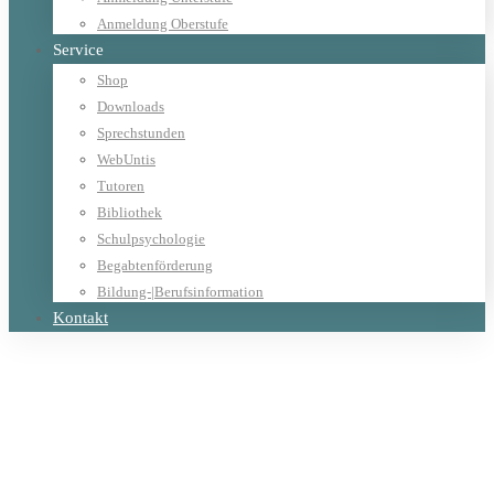
Anmeldung Oberstufe
Service
Shop
Downloads
Sprechstunden
WebUntis
Tutoren
Bibliothek
Schulpsychologie
Begabtenförderung
Bildung-|Berufsinformation
Kontakt
Home
Allgemein
Kletterkurs mit dem Alpenverein Werfen