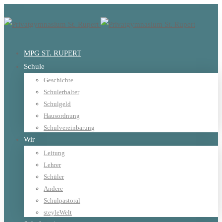
MPG ST. RUPERT
Schule
Geschichte
Schulerhalter
Schulgeld
Hausordnung
Schulvereinbarung
Wir
Leitung
Lehrer
Schüler
Andere
Schulpastoral
steyleWelt