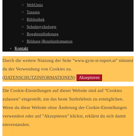
WebUntis
Tutoren
Bibliothek
Schulpsychologie
Begabtenförderung
Bildung-|Berufsinformation
Kontakt
Durch die weitere Nutzung der Seite "www.gym-st-rupert.at" stimmst
du der Verwendung von Cookies zu.
(DATENSCHUTZINFORMATIONEN)
Akzeptieren
Die Cookie-Einstellungen auf dieser Website sind auf "Cookies
zulassen" eingestellt, um das beste Surferlebnis zu ermöglichen.
Wenn du diese Website ohne Änderung der Cookie-Einstellungen
verwendest oder auf "Akzeptieren" klickst, erklärst du sich damit
einverstanden.