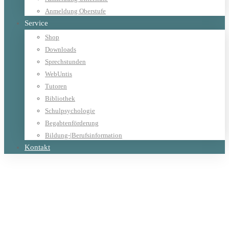
Anmeldung Oberstufe
Service
Shop
Downloads
Sprechstunden
WebUntis
Tutoren
Bibliothek
Schulpsychologie
Begabtenförderung
Bildung-|Berufsinformation
Kontakt
Home
Allgemein
Latein- und Griechisch-Olympiade