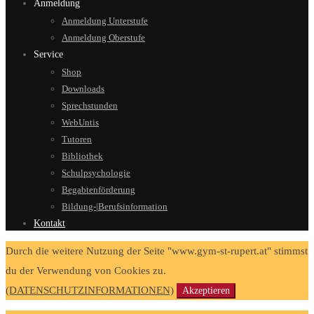
Anmeldung
Anmeldung Unterstufe
Anmeldung Oberstufe
Service
Shop
Downloads
Sprechstunden
WebUntis
Tutoren
Bibliothek
Schulpsychologie
Begabtenförderung
Bildung-|Berufsinformation
Kontakt
Durch die weitere Nutzung der Seite "www.gym-st-rupert.at" stimmst
du der Verwendung von Cookies zu.
(DATENSCHUTZINFORMATIONEN)
Akzeptieren