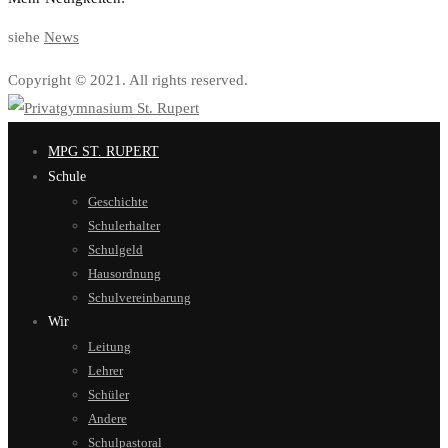
siehe
News
Copyright © 2021. All rights reserved.
MPG ST. RUPERT
Schule
Geschichte
Schulerhalter
Schulgeld
Hausordnung
Schulvereinbarung
Wir
Leitung
Lehrer
Schüler
Andere
Schulpastoral