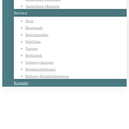
Anmeldung Oberstufe
Service
Shop
Downloads
Sprechstunden
WebUntis
Tutoren
Bibliothek
Schulpsychologie
Begabtenförderung
Bildung-|Berufsinformation
Kontakt
Home
Disco
Category: Disco