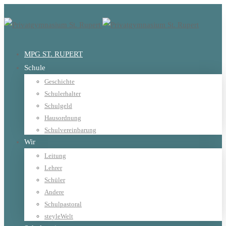
MPG ST. RUPERT
Schule
Geschichte
Schulerhalter
Schulgeld
Hausordnung
Schulvereinbarung
Wir
Leitung
Lehrer
Schüler
Andere
Schulpastoral
steyleWelt