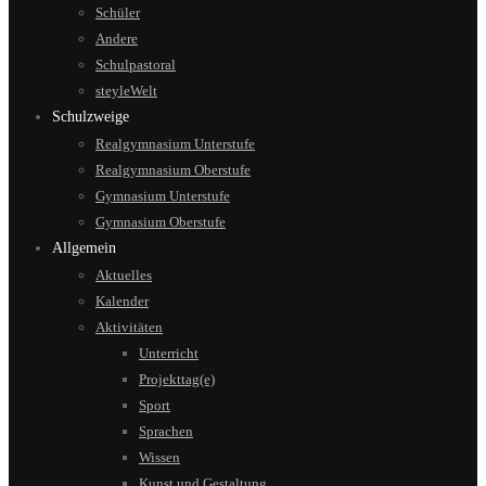
Schüler
Andere
Schulpastoral
steyleWelt
Schulzweige
Realgymnasium Unterstufe
Realgymnasium Oberstufe
Gymnasium Unterstufe
Gymnasium Oberstufe
Allgemein
Aktuelles
Kalender
Aktivitäten
Unterricht
Projekttag(e)
Sport
Sprachen
Wissen
Kunst und Gestaltung