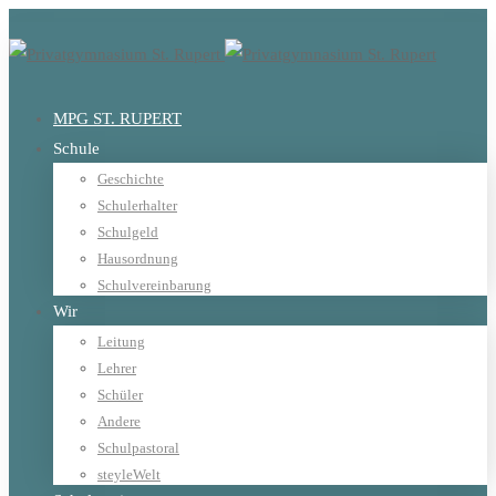
MPG ST. RUPERT
Schule
Geschichte
Schulerhalter
Schulgeld
Hausordnung
Schulvereinbarung
Wir
Leitung
Lehrer
Schüler
Andere
Schulpastoral
steyleWelt