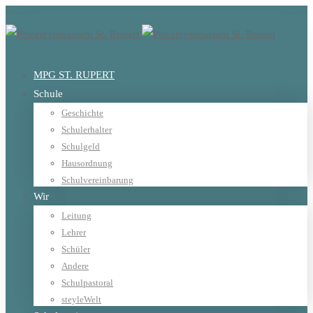
MPG ST. RUPERT
Schule
Geschichte
Schulerhalter
Schulgeld
Hausordnung
Schulvereinbarung
Wir
Leitung
Lehrer
Schüler
Andere
Schulpastoral
steyleWelt