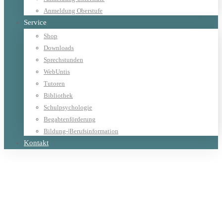
Anmeldung Oberstufe
Service
Shop
Downloads
Sprechstunden
WebUntis
Tutoren
Bibliothek
Schulpsychologie
Begabtenförderung
Bildung-|Berufsinformation
Kontakt
Home
Allgemein
St. Rupert lädt ein!