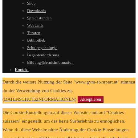
Shop
Downloads
Sprechstunden
WebUntis
Tutoren
Bibliothek
Schulpsychologie
Begabtenförderung
Bildung-|Berufsinformation
Kontakt
Durch die weitere Nutzung der Seite "www.gym-st-rupert.at" stimmst
du der Verwendung von Cookies zu.
(DATENSCHUTZINFORMATIONEN)
Akzeptieren
Die Cookie-Einstellungen auf dieser Website sind auf "Cookies
zulassen" eingestellt, um das beste Surferlebnis zu ermöglichen.
Wenn du diese Website ohne Änderung der Cookie-Einstellungen