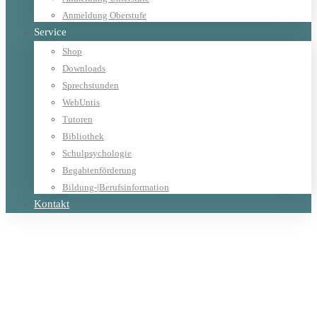
Anmeldung Oberstufe
Service
Shop
Downloads
Sprechstunden
WebUntis
Tutoren
Bibliothek
Schulpsychologie
Begabtenförderung
Bildung-|Berufsinformation
Kontakt
Home
Allgemein
St. Rupert Landesmeister im Bouldern