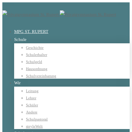
MPG ST. RUPERT
Schule
Geschichte
Schulerhalter
Schulgeld
Hausordnung
Schulvereinbarung
Wir
Leitung
Lehrer
Schüler
Andere
Schulpastoral
steyleWelt