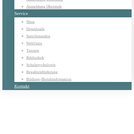
Anmeldung Oberstufe
Service
Shop
Downloads
Sprechstunden
WebUntis
Tutoren
Bibliothek
Schulpsychologie
Begabtenförderung
Bildung-|Berufsinformation
Kontakt
Home
User Login
User Login