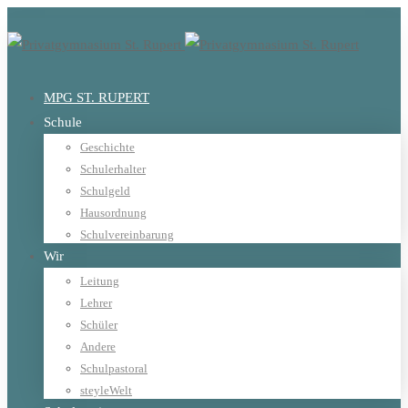
MPG ST. RUPERT
Schule
Geschichte
Schulerhalter
Schulgeld
Hausordnung
Schulvereinbarung
Wir
Leitung
Lehrer
Schüler
Andere
Schulpastoral
steyleWelt