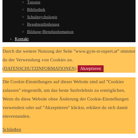
Tutoren
Bibliothek
Schulpsychologie
Begabtenförderung
Bildung-|Berufsinformation
Kontakt
Durch die weitere Nutzung der Seite "www.gym-st-rupert.at" stimmst
du der Verwendung von Cookies zu.
(DATENSCHUTZINFORMATIONEN)
Akzeptieren
Die Cookie-Einstellungen auf dieser Website sind auf "Cookies
zulassen" eingestellt, um das beste Surferlebnis zu ermöglichen.
Wenn du diese Website ohne Änderung der Cookie-Einstellungen
verwendest oder auf "Akzeptieren" klickst, erklärst du sich damit
einverstanden.
Schließen