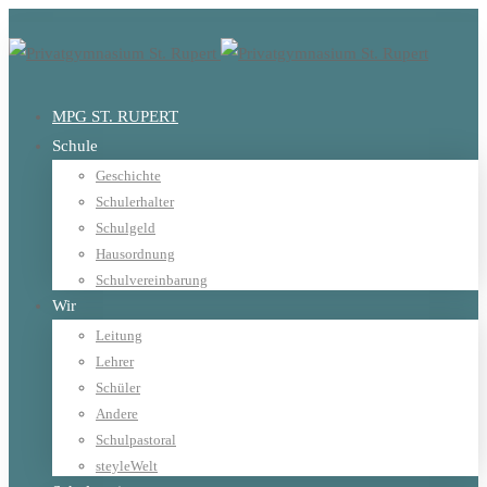
MPG ST. RUPERT
Schule
Geschichte
Schulerhalter
Schulgeld
Hausordnung
Schulvereinbarung
Wir
Leitung
Lehrer
Schüler
Andere
Schulpastoral
steyleWelt