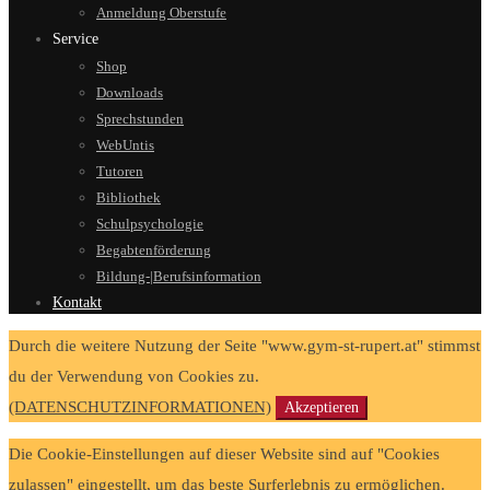
Anmeldung Oberstufe
Service
Shop
Downloads
Sprechstunden
WebUntis
Tutoren
Bibliothek
Schulpsychologie
Begabtenförderung
Bildung-|Berufsinformation
Kontakt
Durch die weitere Nutzung der Seite "www.gym-st-rupert.at" stimmst
du der Verwendung von Cookies zu.
(DATENSCHUTZINFORMATIONEN)
Akzeptieren
Die Cookie-Einstellungen auf dieser Website sind auf "Cookies
zulassen" eingestellt, um das beste Surferlebnis zu ermöglichen.