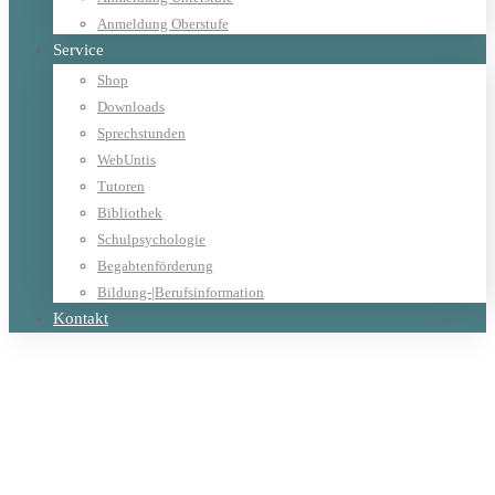
Anmeldung Oberstufe
Service
Shop
Downloads
Sprechstunden
WebUntis
Tutoren
Bibliothek
Schulpsychologie
Begabtenförderung
Bildung-|Berufsinformation
Kontakt
Home
Allgemein
Wintersportwoche in Zell am See 15. bis 19. Jänner 2024