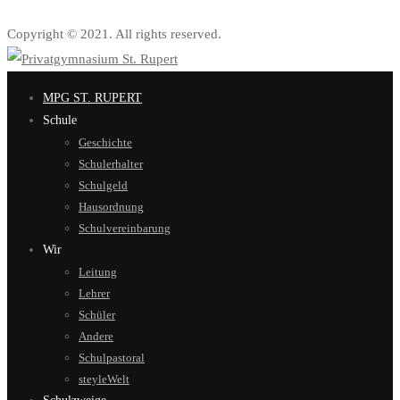
Copyright © 2021. All rights reserved.
MPG ST. RUPERT
Schule
Geschichte
Schulerhalter
Schulgeld
Hausordnung
Schulvereinbarung
Wir
Leitung
Lehrer
Schüler
Andere
Schulpastoral
steyleWelt